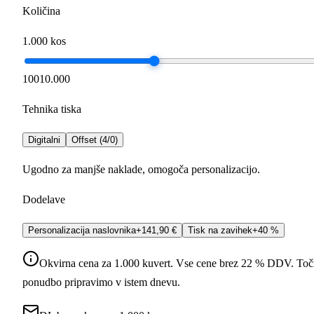
Količina
1.000
kos
100
10.000
Tehnika tiska
Digitalni
Offset (4/0)
Ugodno za manjše naklade, omogoča personalizacijo.
Dodelave
Personalizacija naslovnika
+141,90 €
Tisk na zavihek
+40 %
Okvirna cena za
1.000
kuvert. Vse cene brez 22 % DDV. To
ponudbo pripravimo v istem dnevu.