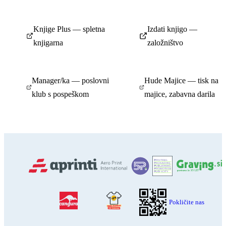
Knjige Plus — spletna
Izdati knjigo —
knjigarna
založništvo
Manager/ka — poslovni
Hude Majice — tisk na
klub s pospeškom
majice, zabavna darila
Pokličite nas