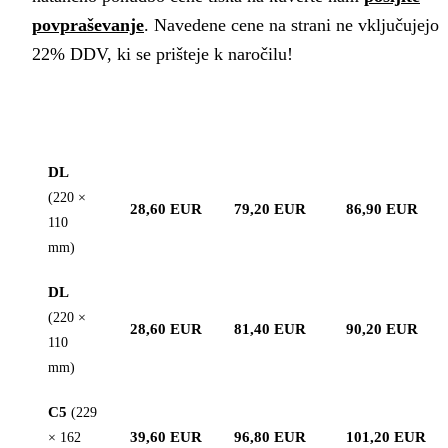
povpraševanje
. Navedene cene na strani ne vključujejo
22% DDV, ki se prišteje k naročilu!
Format
100 kos
500 kos
1.000 kos
DL
(220 ×
28,60 EUR
79,20 EUR
86,90 EUR
110
mm)
DL
(220 ×
28,60 EUR
81,40 EUR
90,20 EUR
110
mm)
C5
(229
39,60 EUR
96,80 EUR
101,20 EUR
× 162