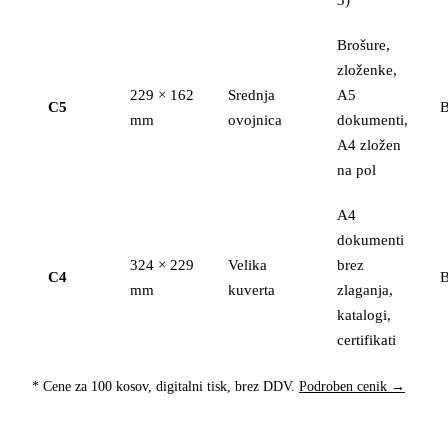
Brošure,
zloženke,
229 × 162
Srednja
A5
C5
B
mm
ovojnica
dokumenti,
A4 zložen
na pol
A4
dokumenti
324 × 229
Velika
brez
C4
B
mm
kuverta
zlaganja,
katalogi,
certifikati
* Cene za 100 kosov, digitalni tisk, brez DDV.
Podroben cenik →