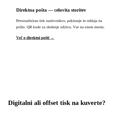
Direktna pošta — celovita storitev
Personaliziran tisk naslovnikov, pakiranje in oddaja na
pošto. QR kode za sledenje odziva. Vse na enem mestu.
Več o direktni pošti →
Celoten cenik kuvert
Digitalni ali offset tisk na kuverte?