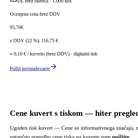
DL brez okenca
·
1.000
kos
Ocenjena cena brez DDV
95,70
€
z DDV (22 %):
116,75
€
≈
0,10
€ / kuverto (brez DDV) ·
digitalni
tisk
Pošlji povpraševanje
Cene kuvert s tiskom — hiter pregle
Ugoden tisk kuvert — Cene so informativnega značaja, 
natančno ponudbo cene tiska na kuverte nam
pošljite