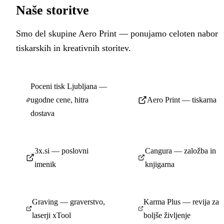
Naše storitve
Smo del skupine Aero Print — ponujamo celoten nabor
tiskarskih in kreativnih storitev.
Poceni tisk Ljubljana —
ugodne cene, hitra
Aero Print — tiskarna
dostava
3x.si — poslovni
Cangura — založba in
imenik
knjigarna
Graving — graverstvo,
Karma Plus — revija za
laserji xTool
boljše življenje