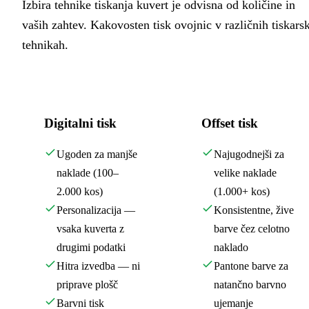
Izbira tehnike tiskanja kuvert je odvisna od količine in
vaših zahtev. Kakovosten tisk ovojnic v različnih tiskars
tehnikah.
Digitalni tisk
Offset tisk
Ugoden za manjše
Najugodnejši za
naklade (100–
velike naklade
2.000 kos)
(1.000+ kos)
Personalizacija —
Konsistentne, žive
vsaka kuverta z
barve čez celotno
drugimi podatki
naklado
Hitra izvedba — ni
Pantone barve za
priprave plošč
natančno barvno
Barvni tisk
ujemanje