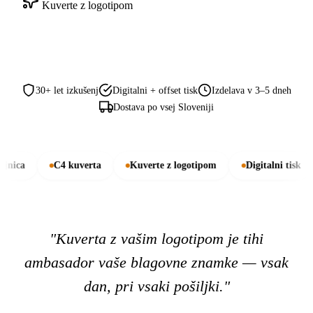
Kuverte z logotipom
30+ let izkušenj
Digitalni + offset tisk
Izdelava v 3–5 dneh
Dostava po vsej Sloveniji
C4 kuverta
Kuverte z logotipom
Digitalni tisk
Offse
"Kuverta z vašim logotipom je tihi
ambasador vaše blagovne znamke — vsak
dan, pri vsaki pošiljki."