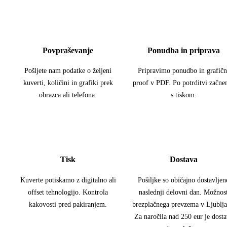
Povpraševanje
Ponudba in priprava
Pošljete nam podatke o željeni
Pripravimo ponudbo in grafičn
kuverti, količini in grafiki prek
proof v PDF. Po potrditvi začn
obrazca ali telefona.
s tiskom.
Tisk
Dostava
Kuverte potiskamo z digitalno ali
Pošiljke so običajno dostavljen
offset tehnologijo. Kontrola
naslednji delovni dan. Možnos
kakovosti pred pakiranjem.
brezplačnega prevzema v Ljublja
Za naročila nad 250 eur je dost