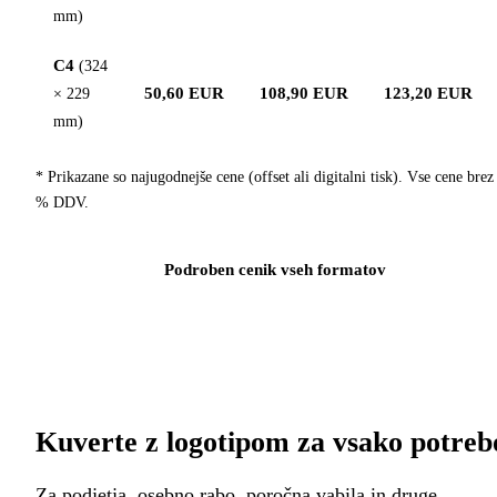
mm)
C4
(324
50,60 EUR
108,90 EUR
123,20 EUR
× 229
mm)
* Prikazane so najugodnejše cene (offset ali digitalni tisk). Vse cene brez
% DDV.
Podroben cenik vseh formatov
Kuverte z logotipom za vsako potreb
Za podjetja, osebno rabo, poročna vabila in druge