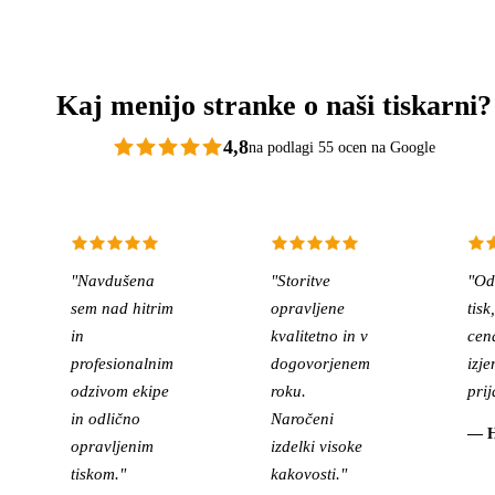
Kaj menijo stranke o naši tiskarni?
4,8
na podlagi 55 ocen na Google
"Navdušena
"Storitve
"Od
sem nad hitrim
opravljene
tis
in
kvalitetno in v
cen
profesionalnim
dogovorjenem
izj
odzivom ekipe
roku.
prij
in odlično
Naročeni
— H
opravljenim
izdelki visoke
tiskom."
kakovosti."