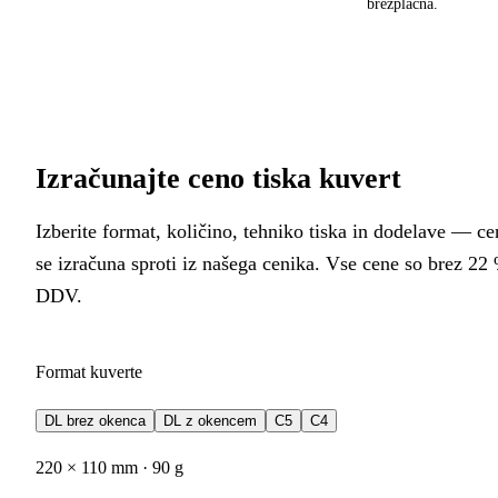
brezplačna.
Izračunajte ceno tiska kuvert
Izberite format, količino, tehniko tiska in dodelave — ce
se izračuna sproti iz našega cenika. Vse cene so brez 22
DDV.
Format kuverte
DL brez okenca
DL z okencem
C5
C4
220 × 110 mm
·
90 g