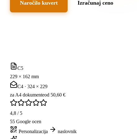
Naročilo kuvert
Izračunaj ceno
C5
229 × 162 mm
C4 · 324 × 229
za A4 dokumente
od 50,60 €
4,8 / 5
55 Google ocen
Personalizacija
naslovnik