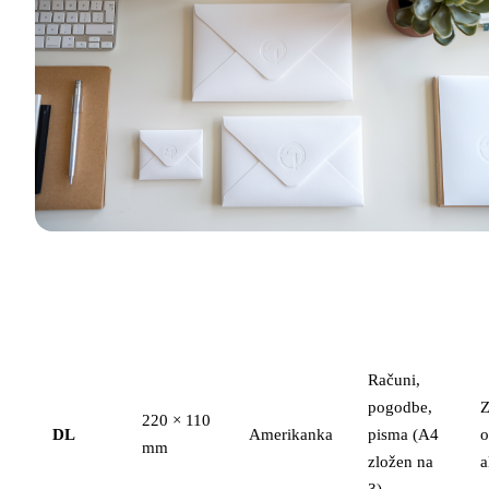
Primerno
Format
Dimenzije
Drugi naziv
za
Računi,
pogodbe,
220 × 110
DL
Amerikanka
pisma (A4
mm
zložen na
a
3)