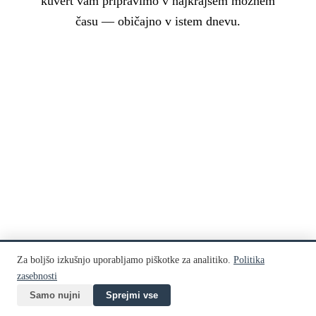
kuvert vam pripravimo v najkrajšem možnem
času — običajno v istem dnevu.
Nazaj na domov
Za boljšo izkušnjo uporabljamo piškotke za analitiko.
Politika
zasebnosti
Samo nujni
Sprejmi vse